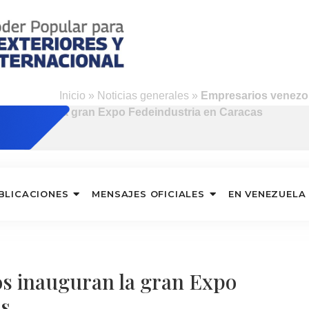
Inicio
»
Noticias generales
»
Empresarios venezo
la gran Expo Fedeindustria en Caracas
BLICACIONES
MENSAJES OFICIALES
EN VENEZUELA
s inauguran la gran Expo
as