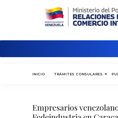
Embajada de Venezuela en Argentina
INICIO
TRÁMITES CONSULARES
PU
Empresarios venezolano
Fedeindustria en Carac