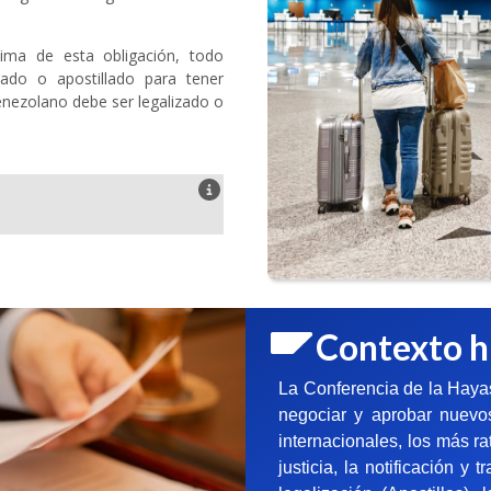
ima de esta obligación, todo
zado o apostillado para tener
enezolano debe ser legalizado o
Contexto h
La Conferencia de la Haya
negociar y aprobar nuevos
internacionales, los más r
justicia, la notificación 