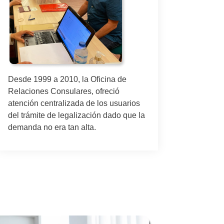
A parti
trámite
oficina
para at
conside
Desde 1999 a 2010, la Oficina de
deman
Relaciones Consulares, ofreció
atención centralizada de los usuarios
del trámite de legalización dado que la
demanda no era tan alta.