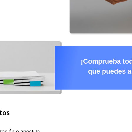
¡Comprueba to
que puedes apo
tos
ación o apostilla