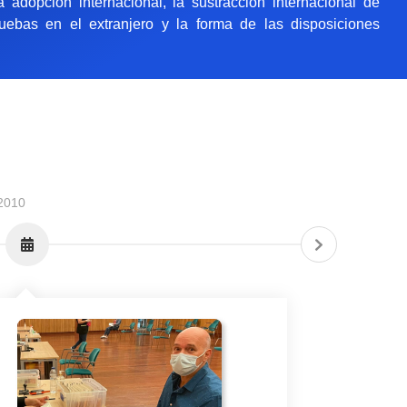
 la adopción internacional, la sustracción internacional de
uebas en el extranjero y la forma de las disposiciones
2010
2015