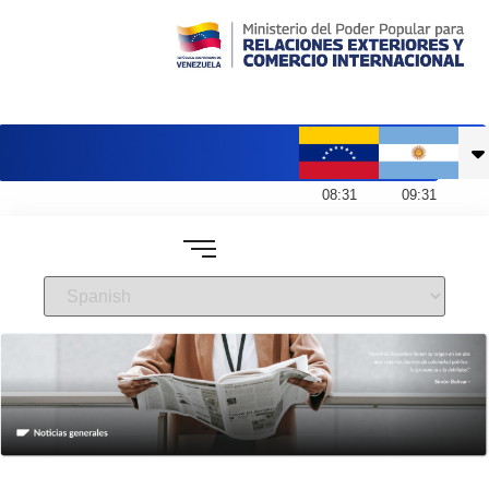
Embajada de Venezuela en Argentina
08
:
31
09
:
31