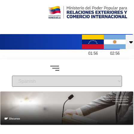
Embajada de Venezuela en Argentina
01
:
56
02
:
56