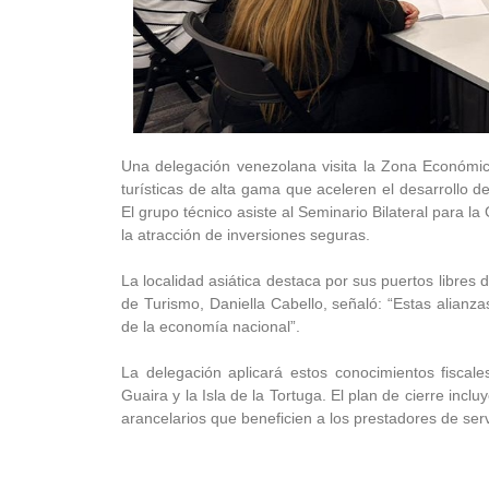
Una delegación venezolana visita la Zona Económic
turísticas de alta gama que aceleren el desarrollo d
El grupo técnico asiste al Seminario Bilateral para la
la atracción de inversiones seguras.
La localidad asiática destaca por sus puertos libres
de Turismo, Daniella Cabello, señaló: “Estas alianz
de la economía nacional”.
La delegación aplicará estos conocimientos fisca
Guaira y la Isla de la Tortuga. El plan de cierre inc
arancelarios que beneficien a los prestadores de ser