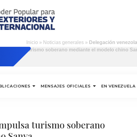
Inicio
»
Noticias generales
»
Delegación venezol
turismo soberano mediante el modelo chino Sa
BLICACIONES
MENSAJES OFICIALES
EN VENEZUELA
impulsa turismo soberano
no Sanya