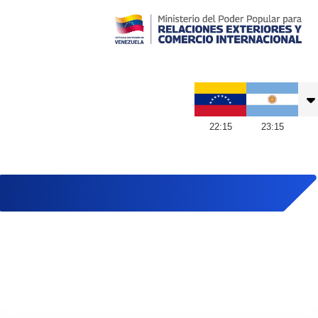
Embajada de Venezuela en Argentina
22
:
15
23
:
15