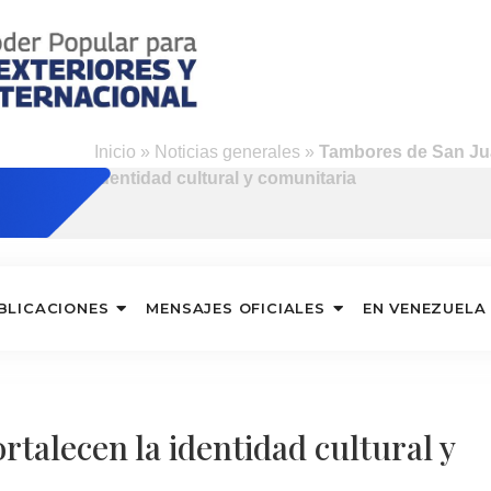
Inicio
»
Noticias generales
»
Tambores de San Jua
identidad cultural y comunitaria
BLICACIONES
MENSAJES OFICIALES
EN VENEZUELA
talecen la identidad cultural y