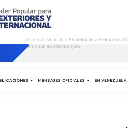
Inicio
»
Asistencias
»
Asistencias a Presuntas Ví
Personas en el Extranjero
BLICACIONES
MENSAJES OFICIALES
EN VENEZUELA