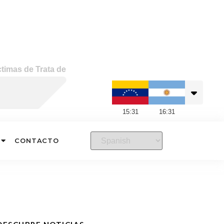
ctimas de Trata de
15
:
31
16
:
31
CONTACTO