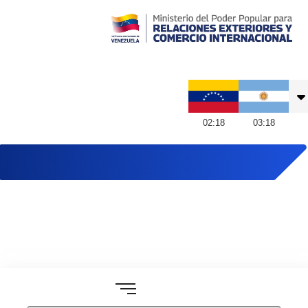
Embajada de Venezuela en Argentina
02
:
18
03
:
18