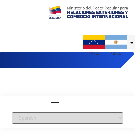
Embajada de Venezuela en Argentina
13
:
04
14
:
04