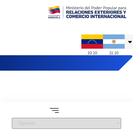
Embajada de Venezuela en Argentina
10
:
10
11
:
10