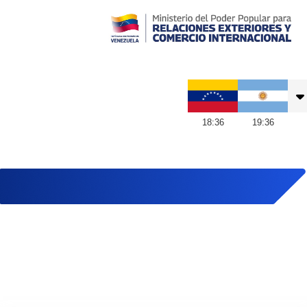
Embajada de Venezuela en Argentina
18
:
36
19
:
36