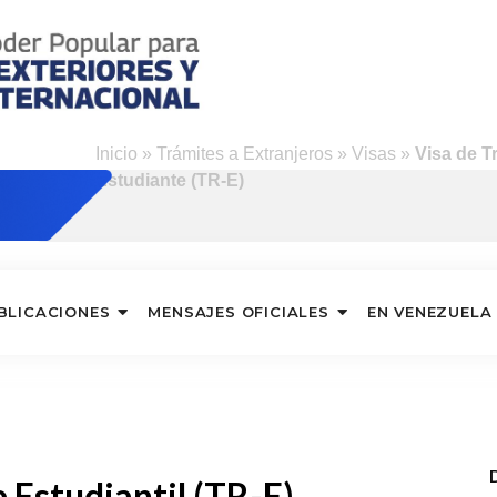
Inicio
»
Trámites a Extranjeros
»
Visas
»
Visa de T
Estudiante (TR-E)
BLICACIONES
MENSAJES OFICIALES
EN VENEZUELA
 Estudiantil (TR-E)