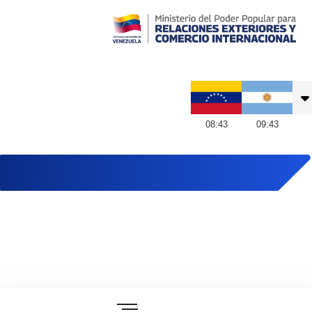
Embajada de Venezuela en Argentina
08
:
43
09
:
43