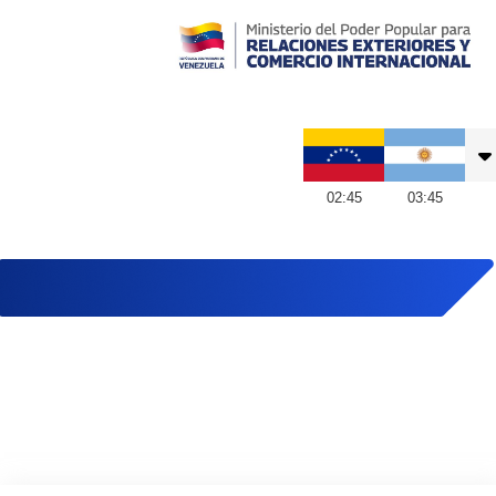
Embajada de Venezuela en Argentina
02
:
45
03
:
45