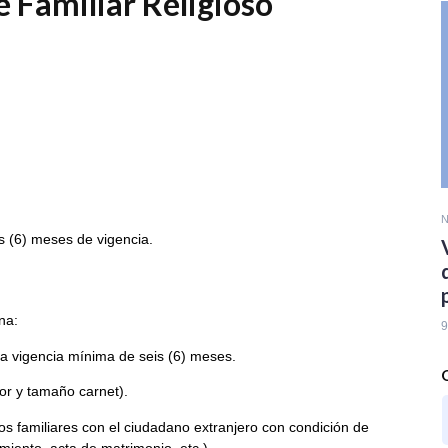
 Familiar Religioso
N
s (6) meses de vigencia.
na:
9
na vigencia mínima de seis (6) meses.
lor y tamaño carnet).
s familiares con el ciudadano extranjero con condición de
miento, acta de matrimonio, etc.).