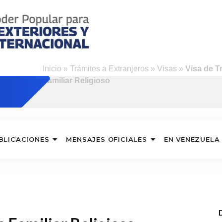
Inicio
»
Trámites a Extranjeros
»
Visas
»
Visa de T
Familiar Religioso
BLICACIONES
MENSAJES OFICIALES
EN VENEZUELA