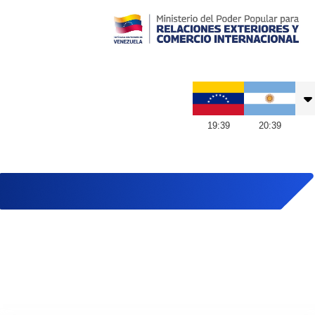
Embajada de Venezuela en Argentina
19
:
39
20
:
39