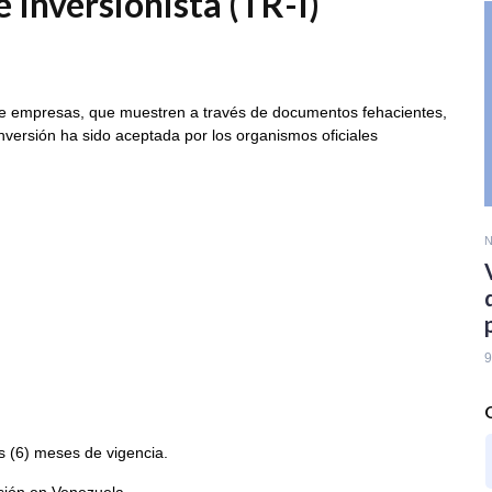
 Inversionista (TR-I)
de empresas, que muestren a través de documentos fehacientes,
nversión ha sido aceptada por los organismos oficiales
N
9
s (6) meses de vigencia.
rsión en Venezuela.