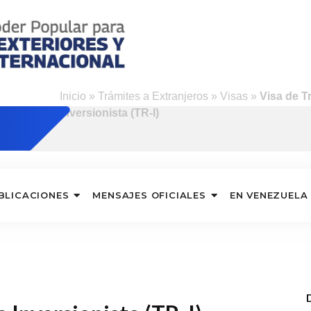
Inicio
»
Trámites a Extranjeros
»
Visas
»
Visa de T
Inversionista (TR-I)
BLICACIONES
MENSAJES OFICIALES
EN VENEZUELA