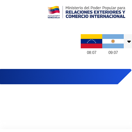
Embajada de Venezuela en Argentina
08
:
07
09
:
07