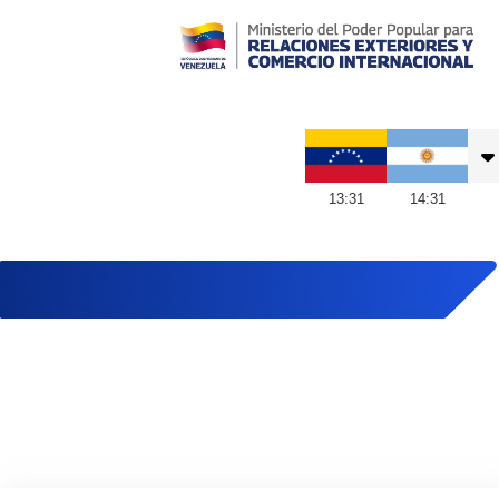
Embajada de Venezuela en Argentina
13
:
31
14
:
31