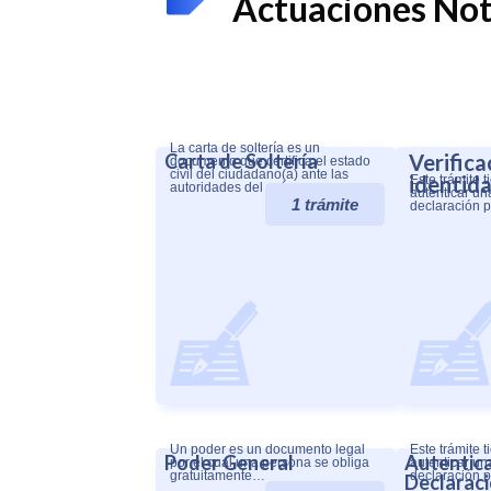
Actuaciones Not
La carta de soltería es un
Carta de Soltería
Verifica
documento que certifica el estado
civil del ciudadano(a) ante las
identid
Este trámite t
autoridades del país.
autenticar un
1 trámite
declaración p
Un poder es un documento legal
Este trámite t
Poder General
Autentica
por el cual una persona se obliga
autenticar un
gratuitamente…
declaración 
Declaraci