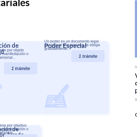
ariales
Un poder es un documento legal
ción de
Poder Especial
por el cual una persona se obliga
gratuitamente..
ad
iene por objeto
a manifestación o
1 trámite
ersonal...
N
1 trámite
9
iene por objetivo
ción de
a manifestación o
personal…
ón Jurada