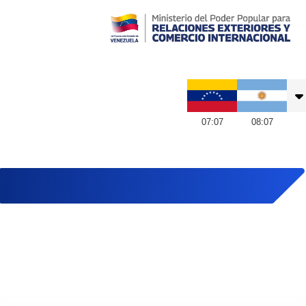
Embajada de Venezuela en Argentina
07
:
07
08
:
07