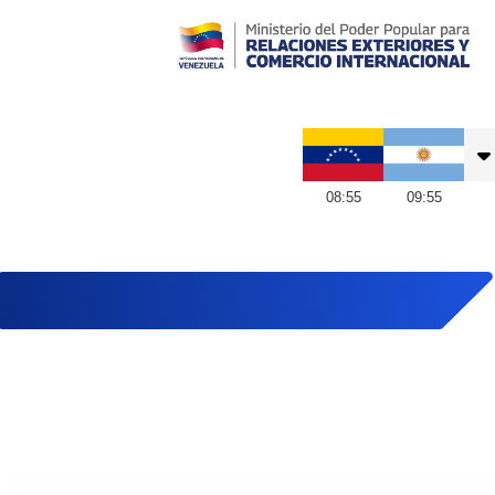
Embajada de Venezuela en Argentina
08
:
55
09
:
55