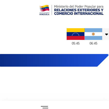
Embajada de Venezuela en Argentina
05
:
45
06
:
45