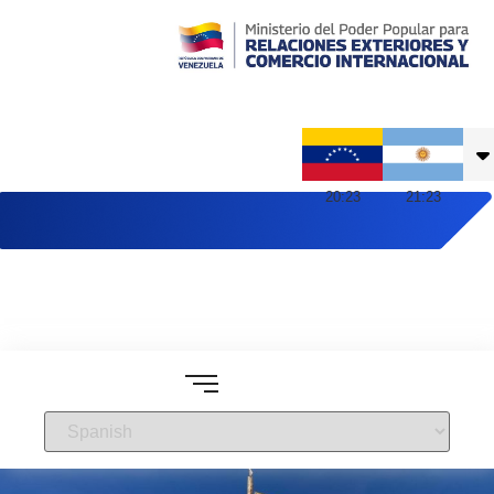
Embajada de Venezuela en Argentina
20
:
23
21
:
23