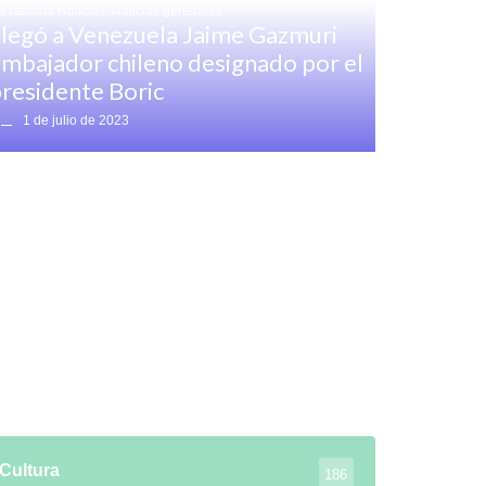
estacado Noticias
,
Noticias generales
legó a Venezuela Jaime Gazmuri
mbajador chileno designado por el
residente Boric
1 de julio de 2023
Cultura
186