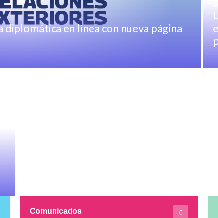
D
L
 diplomática en línea con nueva página
e
p
Comunicados
0