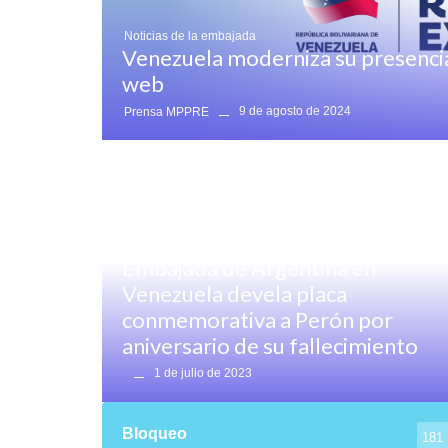
Noticias de la embajada
Venezuela moderniza su presencia
web
9 de agosto de 2024
Prensa MPPRE
Destacado
,
Destacado Noticias
,
Noticias generales
Embajada de Argentina en
Venezuela devela placa
conmemorativa a Perón por
aniversario de su fallecimiento
1 de julio de 2023
Bloqueo
181